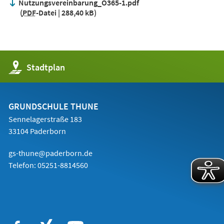
Nutzungsvereinbarung_O365-1.pdf
PDF
-Datei
288,40 kB
(Öffnet
Stadtplan
in
einem
neuen
Tab)
GRUNDSCHULE THUNE
Sennelagerstraße 183
33104 Paderborn
gs-thune@paderborn.de
Telefon:
05251-8814560