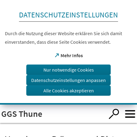
Inhalt anspringen
DATENSCHUTZEINSTELLUNGEN
Durch die Nutzung dieser Website erklären Sie sich damit
einverstanden, dass diese Seite Cookies verwendet.
(Öffnet
Mehr Infos
in
einem
Nur notwendige Cookies
neuen
Tab)
Datenschutzeinstellungen anpassen
Alle Cookies akzeptieren
Visuelle
GGS Thune
Assistenzsoftware
öffnen.