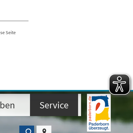
se Seite
eben
Service