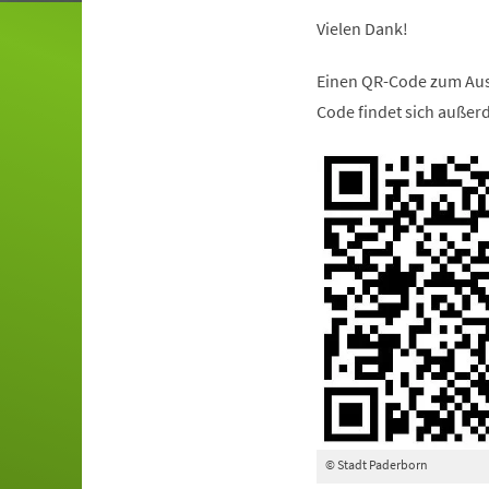
in
Vielen Dank!
einem
neuen
Einen QR-Code zum Aus
Tab)
Code findet sich außer
© Stadt Paderborn