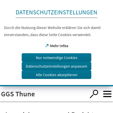
Inhalt anspringen
DATENSCHUTZEINSTELLUNGEN
Durch die Nutzung dieser Website erklären Sie sich damit
einverstanden, dass diese Seite Cookies verwendet.
(Öffnet
Mehr Infos
in
einem
Nur notwendige Cookies
neuen
Tab)
Datenschutzeinstellungen anpassen
Alle Cookies akzeptieren
Visuelle
GGS Thune
Assistenzsoftware
öffnen.