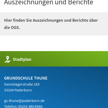
Auszeichnungen und Berichte
Hier finden Sie Auszeichnungen und Berichte über
die OGS.
(Öffnet
Stadtplan
in
einem
neuen
Tab)
GRUNDSCHULE THUNE
Sennelagerstraße 183
33104 Paderborn
gs-thune@paderborn.de
Telefon:
05251-8814560