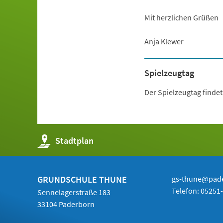
Mit herzlichen Grüßen
Anja Klewer
Spielzeugtag
Der Spielzeugtag findet
(Öffnet
Stadtplan
in
einem
neuen
Tab)
GRUNDSCHULE THUNE
gs-thune@pad
Telefon:
05251
Sennelagerstraße 183
33104 Paderborn