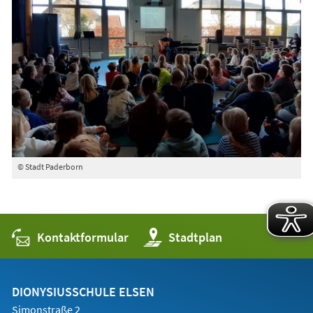
© Stadt Paderborn
Kontaktformular
(Öffnet
Stadtplan
in
einem
neuen
Tab)
DIONYSIUSSCHULE ELSEN
Simonstraße 2