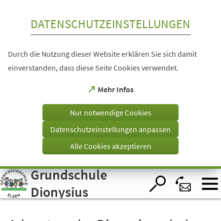
Inhalt anspringen
DATENSCHUTZEINSTELLUNGEN
Durch die Nutzung dieser Website erklären Sie sich damit
einverstanden, dass diese Seite Cookies verwendet.
(Öffnet
Mehr Infos
in
einem
Nur notwendige Cookies
neuen
Tab)
Datenschutzeinstellungen anpassen
Alle Cookies akzeptieren
Grundschule
Visuelle
Assistenzsoftware
öffnen.
Dionysius