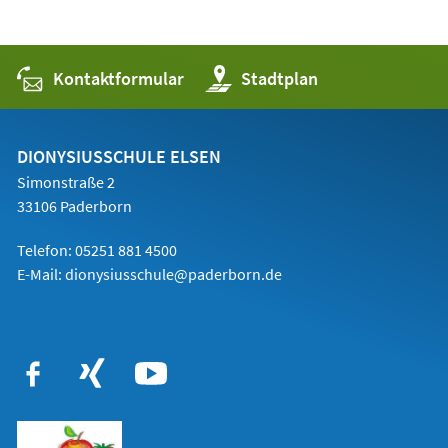
Kontaktformular
(Öffnet
Stadtplan
in
einem
neuen
Tab)
DIONYSIUSSCHULE ELSEN
Simonstraße 2
33106 Paderborn
Telefon:
05251 881 4500
E-Mail: dionysiusschule@paderborn.de