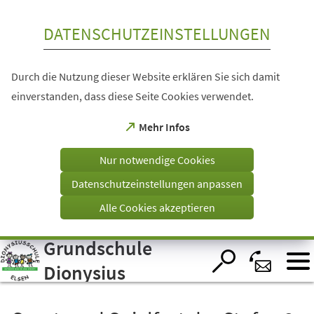
Inhalt anspringen
DATENSCHUTZEINSTELLUNGEN
Durch die Nutzung dieser Website erklären Sie sich damit
einverstanden, dass diese Seite Cookies verwendet.
(Öffnet
Mehr Infos
in
einem
Nur notwendige Cookies
neuen
Tab)
Datenschutzeinstellungen anpassen
Alle Cookies akzeptieren
Grundschule
Visuelle
Assistenzsoftware
öffnen.
Dionysius