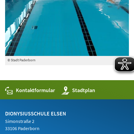
© Stadt Paderborn
Kontaktformular
(Öffnet
Stadtplan
in
einem
neuen
Tab)
DIONYSIUSSCHULE ELSEN
Simonstraße 2
33106 Paderborn