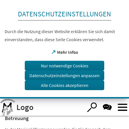
Inhalt anspringen
DATENSCHUTZEINSTELLUNGEN
Durch die Nutzung dieser Website erklären Sie sich damit
einverstanden, dass diese Seite Cookies verwendet.
(Öffnet
Mehr Infos
in
einem
Nur notwendige Cookies
neuen
Tab)
Datenschutzeinstellungen anpassen
Alle Cookies akzeptieren
Visuelle
Logo
Assistenzsoftware
öffnen.
Betreuung