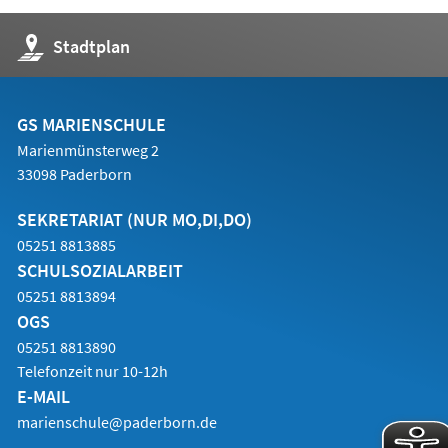
(Öffnet
Stadtplan
in
einem
neuen
Tab)
GS MARIENSCHULE
Marienmünsterweg 2
33098 Paderborn
SEKRETARIAT (NUR MO,DI,DO)
05251 8813885
SCHULSOZIALARBEIT
05251 8813894
OGS
05251 8813890
Telefonzeit nur 10-12h
E-MAIL
marienschule@paderborn.de