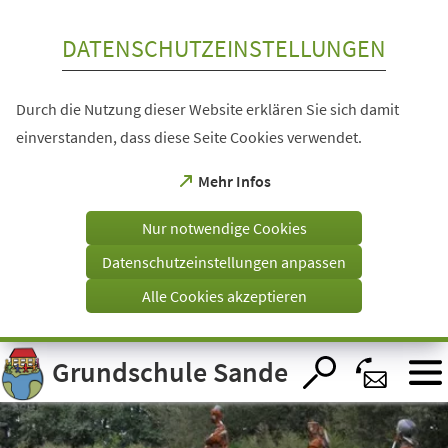
Inhalt anspringen
DATENSCHUTZEINSTELLUNGEN
Durch die Nutzung dieser Website erklären Sie sich damit
einverstanden, dass diese Seite Cookies verwendet.
(Öffnet
Mehr Infos
in
einem
Nur notwendige Cookies
neuen
Tab)
Datenschutzeinstellungen anpassen
Alle Cookies akzeptieren
Visuelle
Grundschule Sande
Assistenzsoftware
öffnen.