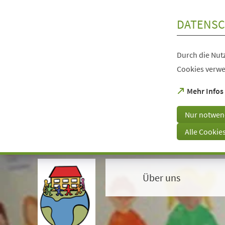
Inhalt anspringen
DATENSC
Durch die Nutz
Cookies verwe
(Öffnet
Mehr Infos
in
einem
Nur notwen
neuen
Tab)
Alle Cookie
Visuelle
Assistenzsoftware
öffnen.
Über uns
Mit
der
Tastatur
erreichbar
über
ALT