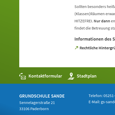
Sollten besonders heiß
(Klassen)Räumen erwart
HITZEFREI.
Nur dann
en
findet die Betreuung sta
Informationen des 
(Öffnet
Rechtliche Hintergr
in
einem
neuen
Tab)
Kontaktformular
(Öffnet
Stadtplan
in
einem
neuen
Tab)
GRUNDSCHULE SANDE
Telefon: 05251
E-Mail:
gs-san
Sennelagerstraße 21
33106 Paderborn