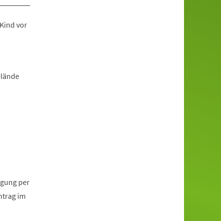
Kind vor
elände
igung per
ntrag im