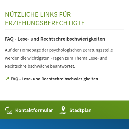
NÜTZLICHE LINKS FÜR
ERZIEHUNGSBERECHTIGTE
FAQ - Lese- und Rechtschreibschwierigkeiten
Auf der Homepage der psychologischen Beratungsstelle
werden die wichtigsten Fragen zum Thema Lese- und
Rechtschreibschwäche beantwortet.
(Öffnet
FAQ - Lese- und Rechtschreibschwierigkeiten
in
einem
neuen
Tab)
Kontaktformular
(Öffnet
Stadtplan
in
einem
neuen