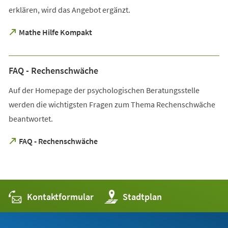
erklären, wird das Angebot ergänzt.
(Öffnet
Mathe Hilfe Kompakt
in
einem
neuen
FAQ - Rechenschwäche
Tab)
Auf der Homepage der psychologischen Beratungsstelle
werden die wichtigsten Fragen zum Thema Rechenschwäche
beantwortet.
(Öffnet
FAQ - Rechenschwäche
in
einem
neuen
Tab)
Kontaktformular
(Öffnet
Stadtplan
in
einem
neuen