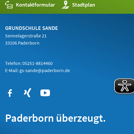
Kontaktformular
(Öffnet
Stadtplan
in
einem
neuen
Tab)
GRUNDSCHULE SANDE
Sennelagerstraße 21
33106 Paderborn
Telefon: 05251-8814460
E-Mail:
gs-sande@paderborn.de
Paderborn überzeugt.