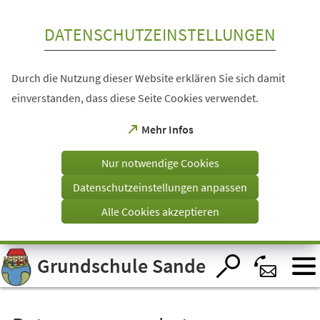
Inhalt anspringen
DATENSCHUTZEINSTELLUNGEN
Durch die Nutzung dieser Website erklären Sie sich damit
einverstanden, dass diese Seite Cookies verwendet.
(Öffnet
Mehr Infos
in
einem
Nur notwendige Cookies
neuen
Tab)
Datenschutzeinstellungen anpassen
Alle Cookies akzeptieren
Visuelle
Grundschule Sande
Assistenzsoftware
öffnen.