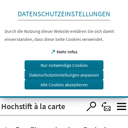
Inhalt anspringen
DATENSCHUTZEINSTELLUNGEN
Durch die Nutzung dieser Website erklären Sie sich damit
einverstanden, dass diese Seite Cookies verwendet.
(Öffnet
Mehr Infos
in
einem
Nur notwendige Cookies
neuen
Tab)
Datenschutzeinstellungen anpassen
Alle Cookies akzeptieren
Visuelle
Hochstift à la carte
Assistenzsoftware
öffnen.