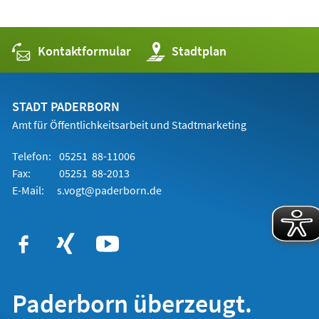
einem
neuen
Tab)
Kontaktformular
(Öffnet
Stadtplan
in
einem
neuen
Tab)
STADT PADERBORN
Amt für Öffentlichkeitsarbeit und Stadtmarketing
Telefon:
05251 88-11006
Fax:
05251 88-2013
E-Mail:
s.vogt@paderborn.de
Paderborn überzeugt.