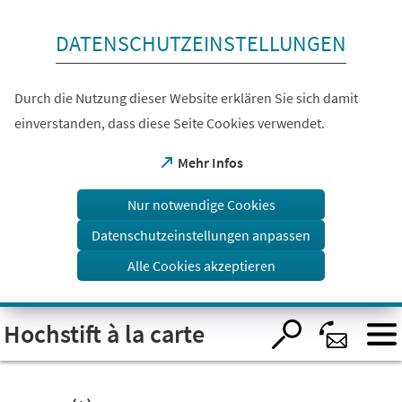
Inhalt anspringen
DATENSCHUTZEINSTELLUNGEN
Durch die Nutzung dieser Website erklären Sie sich damit
einverstanden, dass diese Seite Cookies verwendet.
(Öffnet
Mehr Infos
in
einem
Nur notwendige Cookies
neuen
Tab)
Datenschutzeinstellungen anpassen
Alle Cookies akzeptieren
Visuelle
Hochstift à la carte
Assistenzsoftware
öffnen.