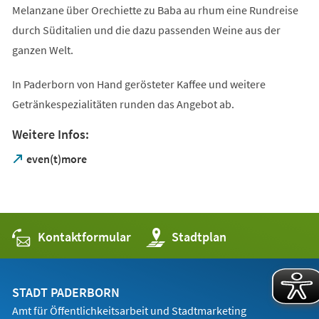
Melanzane über Orechiette zu Baba au rhum eine Rundreise
durch Süditalien und die dazu passenden Weine aus der
ganzen Welt.
In Paderborn von Hand gerösteter Kaffee und weitere
Getränkespezialitäten runden das Angebot ab.
Weitere Infos:
(Öffnet
even(t)more
in
einem
neuen
Tab)
Kontaktformular
(Öffnet
Stadtplan
in
einem
neuen
Tab)
STADT PADERBORN
Amt für Öffentlichkeitsarbeit und Stadtmarketing