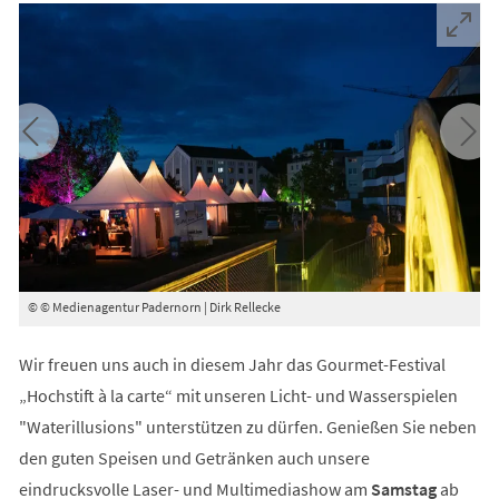
© © Medienagentur Padernorn | Dirk Rellecke
©
Wir freuen uns auch in diesem Jahr das Gourmet-Festival
„Hochstift à la carte“ mit unseren Licht- und Wasserspielen
"Waterillusions" unterstützen zu dürfen. Genießen Sie neben
den guten Speisen und Getränken auch unsere
eindrucksvolle Laser- und Multimediashow am
Samstag
ab