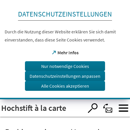
Inhalt anspringen
DATENSCHUTZEINSTELLUNGEN
Durch die Nutzung dieser Website erklären Sie sich damit
einverstanden, dass diese Seite Cookies verwendet.
(Öffnet
Mehr Infos
in
einem
Nur notwendige Cookies
neuen
Tab)
Datenschutzeinstellungen anpassen
Alle Cookies akzeptieren
Visuelle
Hochstift à la carte
Assistenzsoftware
öffnen.