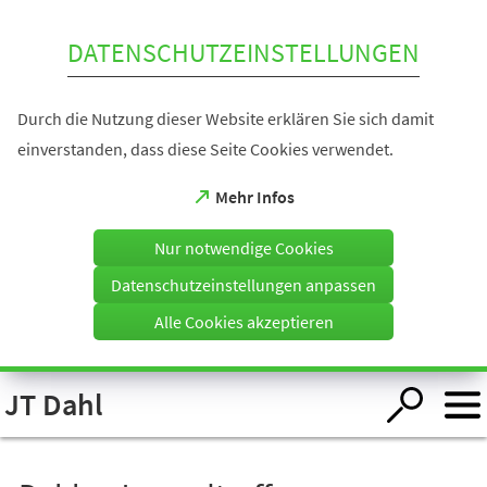
Inhalt anspringen
DATENSCHUTZEINSTELLUNGEN
Durch die Nutzung dieser Website erklären Sie sich damit
einverstanden, dass diese Seite Cookies verwendet.
(Öffnet
Mehr Infos
in
einem
Nur notwendige Cookies
neuen
Tab)
Datenschutzeinstellungen anpassen
Alle Cookies akzeptieren
Visuelle
JT Dahl
Assistenzsoftware
öffnen.