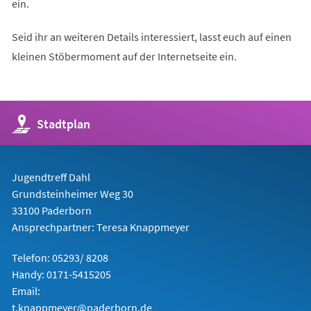
ein.
Seid ihr an weiteren Details interessiert, lasst euch auf einen
kleinen Stöbermoment auf der Internetseite ein.
(Öffnet
Stadtplan
in
einem
neuen
Tab)
Jugendtreff Dahl
Grundsteinheimer Weg 30
33100 Paderborn
Ansprechpartner: Teresa Knappmeyer
Telefon: 05293/ 8208
Handy: 0171-5415205
Email:
t.knappmeyer@paderborn.de