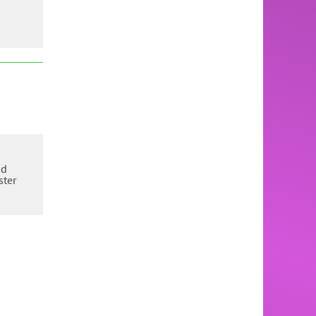
nd
ster