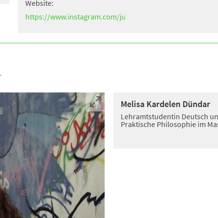
(Öffnet
Website:
in
https://www.instagram.com/jugendtreffindahl/
einem
(Öffnet
neuen
in
Tab)
einem
neuen
r
Tab)
Melisa Kardelen Dündar
Lehramtstudentin Deutsch u
Praktische Philosophie im Ma