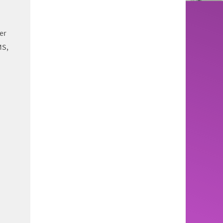
er
MS,