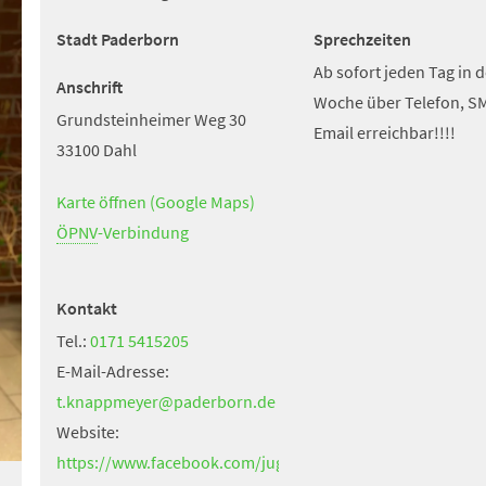
Stadt Paderborn
Sprechzeiten
Ab sofort jeden Tag in d
Anschrift
Woche über Telefon, S
Grundsteinheimer Weg 30
Email erreichbar!!!!
33100 Dahl
Karte öffnen (Google Maps)
(Öffnet
in
ÖPNV
(Öffnet
-Verbindung
einem
in
neuen
einem
Kontakt
Tab)
neuen
Tel.:
0171 5415205
Tab)
E-Mail-Adresse:
t.knappmeyer
paderborn
de
Website:
https://www.facebook.com/jugendtreff.dahl/