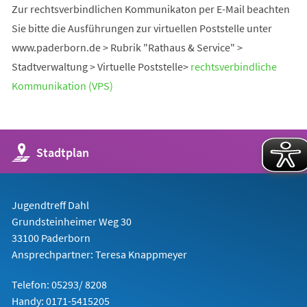
Zur rechtsverbindlichen Kommunikaton per E-Mail beachten
Sie bitte die Ausführungen zur virtuellen Poststelle unter
www.paderborn.de > Rubrik "Rathaus & Service" >
Stadtverwaltung > Virtuelle Poststelle>
rechtsverbindliche
Kommunikation (VPS)
(Öffnet
Stadtplan
in
einem
neuen
Tab)
Jugendtreff Dahl
Grundsteinheimer Weg 30
33100 Paderborn
Ansprechpartner: Teresa Knappmeyer
Telefon: 05293/ 8208
Handy: 0171-5415205