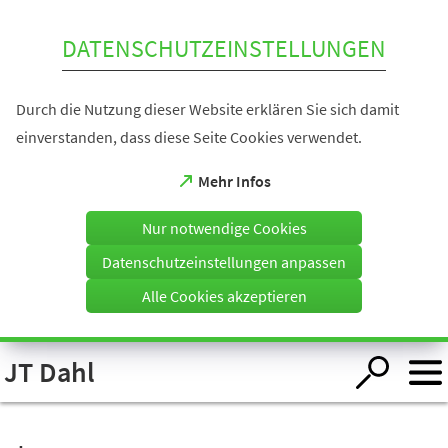
Inhalt anspringen
DATENSCHUTZEINSTELLUNGEN
Durch die Nutzung dieser Website erklären Sie sich damit
einverstanden, dass diese Seite Cookies verwendet.
(Öffnet
Mehr Infos
in
einem
Nur notwendige Cookies
neuen
Tab)
Datenschutzeinstellungen anpassen
Alle Cookies akzeptieren
Visuelle
JT Dahl
Assistenzsoftware
öffnen.