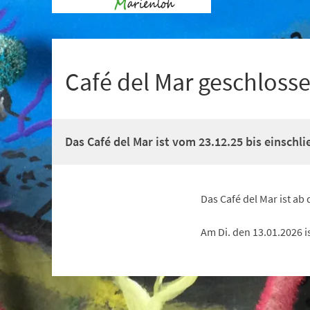
+
1
Café del Mar geschloss
Das Café del Mar ist vom 23.12.25 bis einschli
Das Café del Mar ist ab
Am Di. den 13.01.2026 i