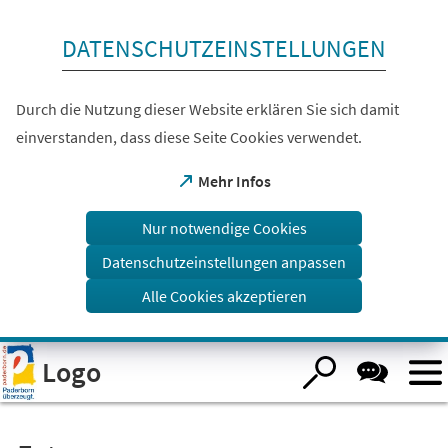
Inhalt anspringen
DATENSCHUTZEINSTELLUNGEN
Durch die Nutzung dieser Website erklären Sie sich damit
einverstanden, dass diese Seite Cookies verwendet.
(Öffnet
Mehr Infos
in
einem
Nur notwendige Cookies
neuen
Tab)
Datenschutzeinstellungen anpassen
Alle Cookies akzeptieren
Visuelle
Logo
Assistenzsoftware
öffnen.