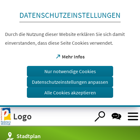
Inhalt anspringen
DATENSCHUTZEINSTELLUNGEN
Durch die Nutzung dieser Website erklären Sie sich damit
einverstanden, dass diese Seite Cookies verwendet.
(Öffnet
Mehr Infos
in
einem
Nur notwendige Cookies
neuen
Tab)
Datenschutzeinstellungen anpassen
Alle Cookies akzeptieren
Visuelle
Logo
Assistenzsoftware
öffnen.
(Öffnet
Stadtplan