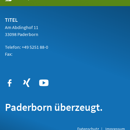
in
einem
neuen
Tab)
TITEL
Am Abdinghof 11
33098 Paderborn
Telefon: +49 5251 88-0
Fax:
Paderborn überzeugt.
Datenschutz
Impressum