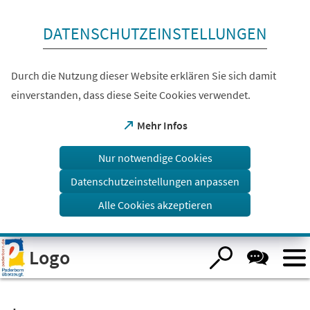
Inhalt anspringen
DATENSCHUTZEINSTELLUNGEN
Durch die Nutzung dieser Website erklären Sie sich damit
einverstanden, dass diese Seite Cookies verwendet.
(Öffnet
Mehr Infos
in
einem
Nur notwendige Cookies
neuen
Tab)
Datenschutzeinstellungen anpassen
Alle Cookies akzeptieren
Visuelle
Logo
Assistenzsoftware
öffnen.