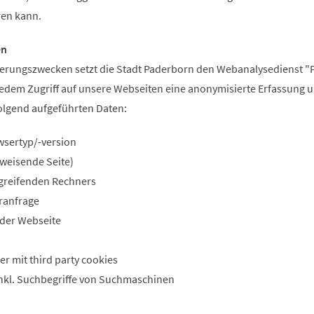
ren kann.
en
erungszwecken setzt die Stadt Paderborn den Webanalysedienst "
i jedem Zugriff auf unsere Webseiten eine anonymisierte Erfassung 
olgend aufgeführten Daten:
sertyp/-version
rweisende Seite)
greifenden Rechners
ranfrage
 der Webseite
r mit third party cookies
inkl. Suchbegriffe von Suchmaschinen