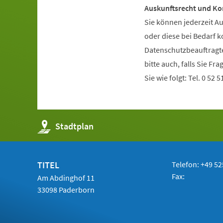
Auskunftsrecht und Ko
Sie können jederzeit A
oder diese bei Bedarf k
Datenschutzbeauftragte 
bitte auch, falls Sie F
Sie wie folgt: Tel. 0 52 5
(Öffnet
Stadtplan
in
einem
neuen
Tab)
TITEL
Telefon: +49 52
Fax:
Am Abdinghof 11
33098 Paderborn