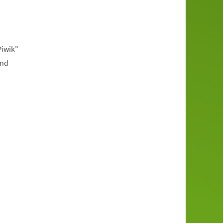
Piwik"
und