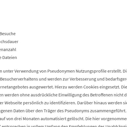
Besuche
uchsdauer
enanzahl
e Dateien
n unter Verwendung von Pseudonymen Nutzungsprofile erstellt. D
s Besucherverhaltens und werden zur Verbesserung und bedarfsge
ernetangebotes ausgewertet. Hierzu werden Cookies eingesetzt. Die
n werden ohne ausdrückliche Einwilligung des Betroffenen nicht 
er Webseite persönlich zu identifizieren. Darüber hinaus werden si
ogenen Daten über den Träger des Pseudonyms zusammengeführt.
uf von drei Monaten automatisiert gelöscht. Die hier vorgenomm
ik" entsprechen in vollem Umfang den Empfehlungen des Unabhäng