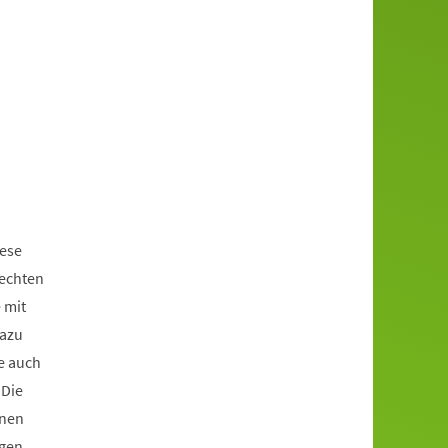
iese
rechten
 mit
dazu
e auch
 Die
enen
igen