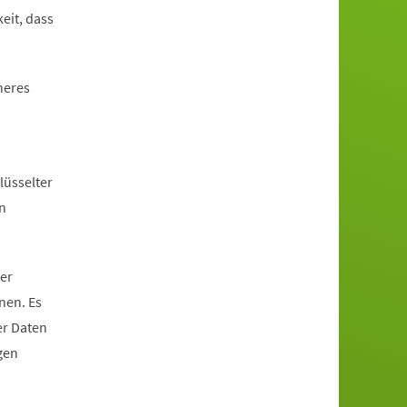
eit, dass
heres
lüsselter
n
er
nen. Es
er Daten
gen