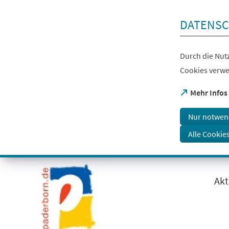
Inhalt anspringen
DATENSC
Durch die Nutz
Cookies verwe
(Öffnet
Mehr Infos
in
einem
Nur notwen
neuen
Tab)
Alle Cookie
Visuelle
Assistenzsoftware
öffnen.
Akt
Mit
der
Tastatur
erreichbar
über
ALT