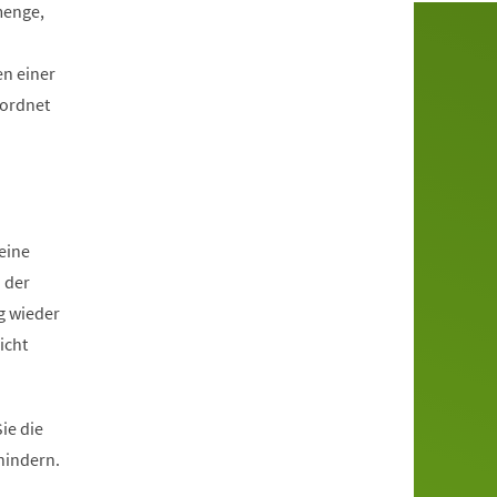
menge,
en einer
eordnet
eine
 der
g wieder
icht
ie die
hindern.