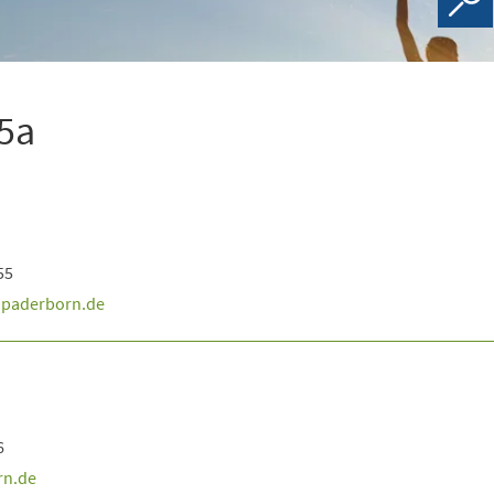
5a
55
paderborn
de
6
rn
de