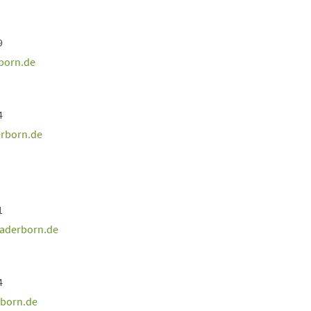
9
born
de
4
rborn
de
1
aderborn
de
4
rborn
de