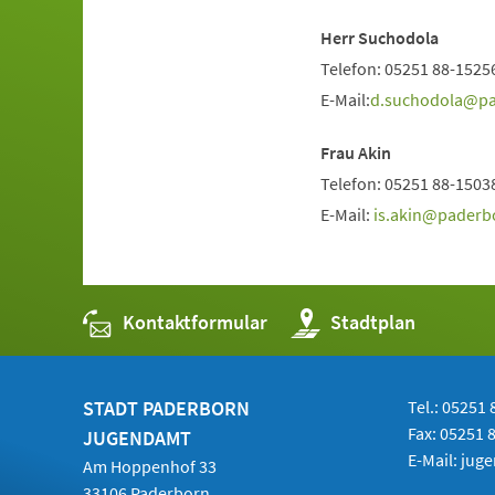
Herr Suchodola
Telefon: 05251 88-1525
E-Mail:
d.suchodola
p
Frau Akin
Telefon: 05251 88-1503
E-Mail:
is.akin
paderb
Kontaktformular
(Öffnet
Stadtplan
in
einem
neuen
Tab)
STADT PADERBORN
Tel.: 05251 
Fax: 05251 
JUGENDAMT
E-Mail:
jug
Am Hoppenhof 33
33106 Paderborn