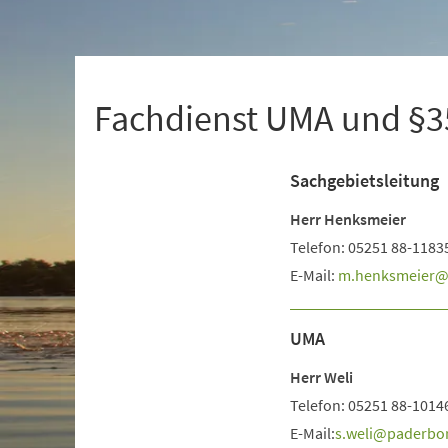
+
1
Fachdienst UMA und §3
Sachgebietsleitung
Herr Henksmeier
Telefon: 05251 88-1183
E-Mail:
m.henksmeier
UMA
Herr Weli
Telefon: 05251 88-1014
E-Mail:
s.weli
paderbo