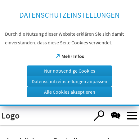
Inhalt anspringen
DATENSCHUTZEINSTELLUNGEN
Durch die Nutzung dieser Website erklären Sie sich damit
einverstanden, dass diese Seite Cookies verwendet.
(Öffnet
Mehr Infos
in
einem
Nur notwendige Cookies
neuen
Tab)
Datenschutzeinstellungen anpassen
Alle Cookies akzeptieren
Visuelle
Logo
Assistenzsoftware
öffnen.