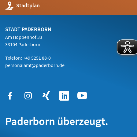
(Öffnet
Stadtplan
in
einem
neuen
Tab)
STADT PADERBORN
Am Hoppenhof 33
33104 Paderborn
Telefon: +49 5251 88-0
personalamt@paderborn.de
Paderborn überzeugt.