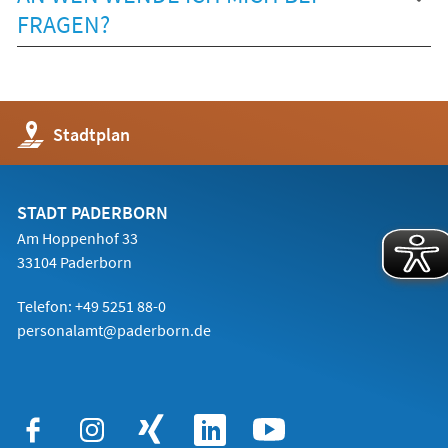
FRAGEN?
(Öffnet
Stadtplan
in
einem
neuen
Tab)
STADT PADERBORN
Am Hoppenhof 33
33104 Paderborn
Telefon: +49 5251 88-0
personalamt@paderborn.de