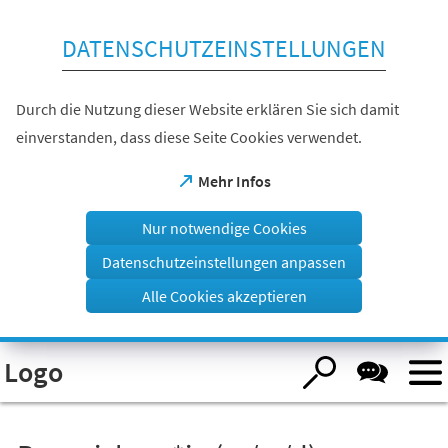
Inhalt anspringen
DATENSCHUTZEINSTELLUNGEN
Durch die Nutzung dieser Website erklären Sie sich damit
einverstanden, dass diese Seite Cookies verwendet.
(Öffnet
Mehr Infos
in
einem
Nur notwendige Cookies
neuen
Tab)
Datenschutzeinstellungen anpassen
Alle Cookies akzeptieren
Visuelle
Logo
Assistenzsoftware
öffnen.