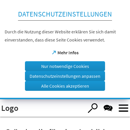
Inhalt anspringen
DATENSCHUTZEINSTELLUNGEN
Durch die Nutzung dieser Website erklären Sie sich damit
einverstanden, dass diese Seite Cookies verwendet.
(Öffnet
Mehr Infos
in
einem
Nur notwendige Cookies
neuen
Tab)
Datenschutzeinstellungen anpassen
Alle Cookies akzeptieren
Visuelle
Logo
Assistenzsoftware
öffnen.