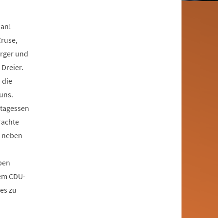
 an!
Cruse,
ürger und
Dreier.
 die
uns.
ttagessen
rachte
r neben
eben
em CDU-
es zu