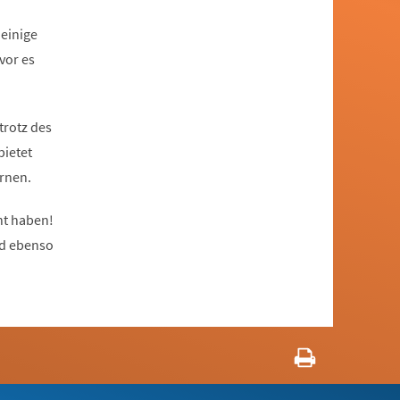
einige
vor es
 trotz des
bietet
ernen.
ht haben!
nd ebenso