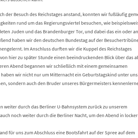
och der Besuch des Reichstages anstand, konnten wir fußläufig ge
gkeiten rund um das Regierungsviertel besuchen, wie beispielswei
eten Juden und das Brandenburger Tor, und dabei das ein oder a
eßend haben wir den deutschen Bundestag auf der Besuchertribün
nengelernt. Im Anschluss durften wir die Kuppel des Reichstages
 von hier zu später Stunde einen beeindruckenden Blick über das a
seren Abend begannen wir schließlich mit einem gemeinsamen
 haben wir nicht nur um Mitternacht ein Geburtstagskind unter uns
n, sondern auch den Bruder unseres Bürgermeisters kennenlern
n weiter durch das Berliner U-Bahnsystem zurück zu unserem
uch noch weiter durch die Berliner Nacht, um den Abend in locke
nd für uns zum Abschluss eine Bootsfahrt auf der Spree auf dem