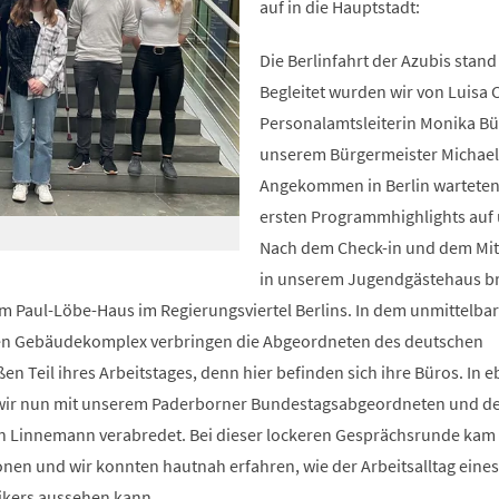
auf in die Hauptstadt:
Die Berlinfahrt der Azubis stand
Begleitet wurden wir von Luisa 
Personalamtsleiterin Monika B
unserem Bürgermeister Michael 
Angekommen in Berlin warteten
ersten Programmhighlights auf 
Nach dem Check-in und dem Mi
in unserem Jugendgästehaus b
m Paul-Löbe-Haus im Regierungsviertel Berlins. In dem unmittelba
en Gebäudekomplex verbringen die Abgeordneten des deutschen
n Teil ihres Arbeitstages, denn hier befinden sich ihre Büros. In 
wir nun mit unserem Paderborner Bundestagsabgeordneten und d
n Linnemann verabredet. Bei dieser lockeren Gesprächsrunde kam 
onen und wir konnten hautnah erfahren, wie der Arbeitsalltag eines
ikers aussehen kann.