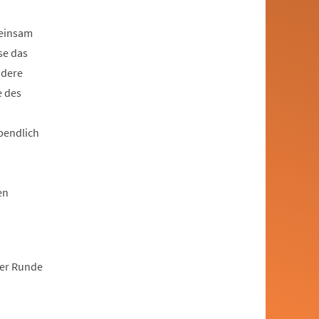
meinsam
se das
ndere
e des
bendlich
en
rer Runde