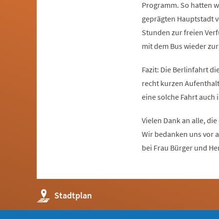
Programm. So hatten wir
geprägten Hauptstadt v
Stunden zur freien Verf
mit dem Bus wieder zur
Fazit: Die Berlinfahrt di
recht kurzen Aufenthalt
eine solche Fahrt auch
Vielen Dank an alle, d
Wir bedanken uns vor a
bei Frau Bürger und Her
(Öffnet
Stadtplan
in
einem