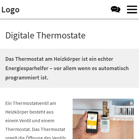
Visuelle
Inhalt anspringen
Logo
Assistenzsoftware
öffnen.
Digitale Thermostate
Das Thermostat am Heizkörper ist ein echter
Energiesparhelfer – vor allem wenn es automatisch
programmiert ist.
Ein Thermostatventil am
Heizkörper besteht aus
einem Ventil und einem
Thermostat. Das Thermostat
regelt die Öffnung des Ventils