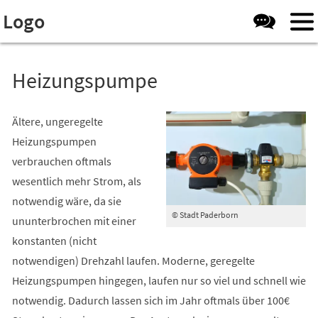
Visuelle
Inhalt anspringen
Logo
Assistenzsoftware
öffnen.
Heizungspumpe
Ältere, ungeregelte
Heizungspumpen
verbrauchen oftmals
wesentlich mehr Strom, als
notwendig wäre, da sie
© Stadt Paderborn
ununterbrochen mit einer
konstanten (nicht
notwendigen) Drehzahl laufen. Moderne, geregelte
Heizungspumpen hingegen, laufen nur so viel und schnell wie
notwendig. Dadurch lassen sich im Jahr oftmals über 100€