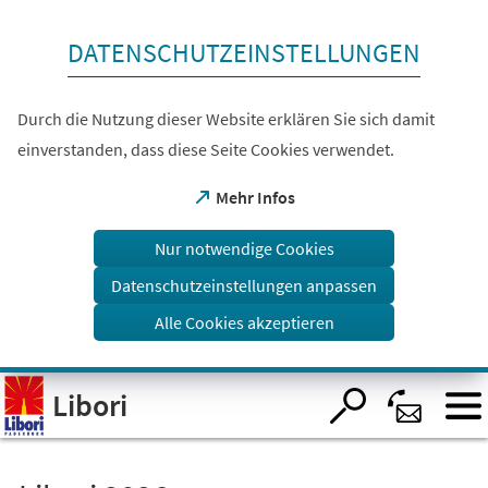
Inhalt anspringen
DATENSCHUTZEINSTELLUNGEN
Durch die Nutzung dieser Website erklären Sie sich damit
einverstanden, dass diese Seite Cookies verwendet.
(Öffnet
Mehr Infos
in
einem
Nur notwendige Cookies
neuen
Tab)
Datenschutzeinstellungen anpassen
Alle Cookies akzeptieren
Visuelle
Libori
Assistenzsoftware
öffnen.