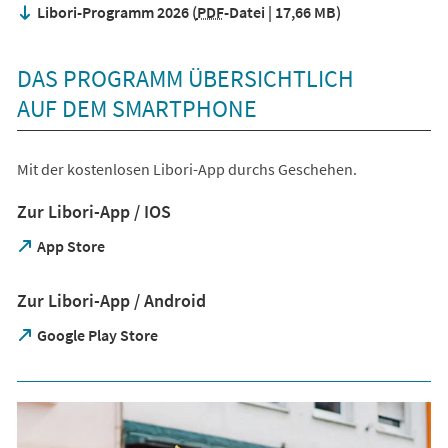
Libori-Programm 2026
PDF
-Datei
17,66 MB
DAS PROGRAMM ÜBERSICHTLICH
AUF DEM SMARTPHONE
Mit der kostenlosen Libori-App durchs Geschehen.
Zur Libori-App / IOS
(Öffnet
App Store
in
einem
Zur Libori-App / Android
neuen
Tab)
(Öffnet
Google Play Store
in
einem
neuen
Tab)