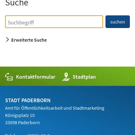
Suche
Einfache
Suchbegriff
suchen
Suche
Erweiterte Suche
Kontaktformular
(Öffnet
Stadtplan
in
einem
neuen
Tab)
STADT PADERBORN
Amt für Öffentlichkeitsarbeit und Stadtmarketing
Königsplatz 10
33098 Paderborn