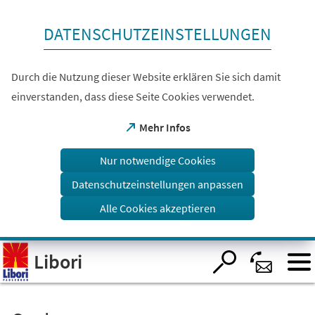
Inhalt anspringen
DATENSCHUTZEINSTELLUNGEN
Durch die Nutzung dieser Website erklären Sie sich damit
einverstanden, dass diese Seite Cookies verwendet.
(Öffnet
Mehr Infos
in
einem
Nur notwendige Cookies
neuen
Tab)
Datenschutzeinstellungen anpassen
Alle Cookies akzeptieren
Visuelle
Libori
Assistenzsoftware
öffnen.