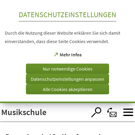
Inhalt anspringen
DATENSCHUTZEINSTELLUNGEN
Durch die Nutzung dieser Website erklären Sie sich damit
einverstanden, dass diese Seite Cookies verwendet.
(Öffnet
Mehr Infos
in
einem
Nur notwendige Cookies
neuen
Tab)
Datenschutzeinstellungen anpassen
Alle Cookies akzeptieren
Visuelle
Musikschule
Assistenzsoftware
öffnen.