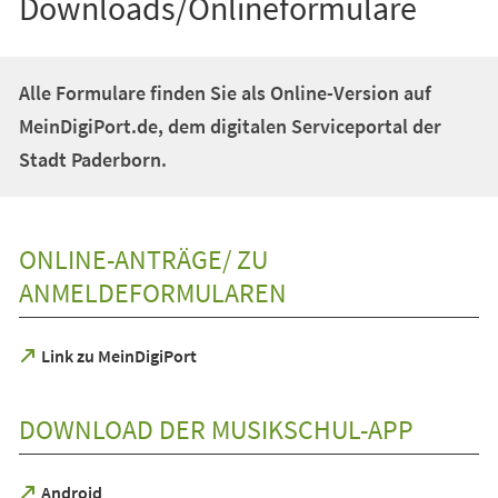
Downloads/Onlineformulare
Alle Formulare finden Sie als Online-Version auf
MeinDigiPort.de, dem digitalen Serviceportal der
Stadt Paderborn.
ONLINE-ANTRÄGE/ ZU
ANMELDEFORMULAREN
(Öffnet
Link zu MeinDigiPort
in
einem
neuen
DOWNLOAD DER MUSIKSCHUL-APP
Tab)
(Öffnet
Android