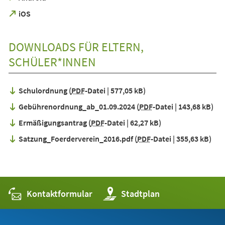
in
(Öffnet
iOS
einem
in
neuen
einem
Tab)
neuen
DOWNLOADS FÜR ELTERN,
Tab)
SCHÜLER*INNEN
Schulordnung
PDF
-Datei
577,05 kB
Gebührenordnung_ab_01.09.2024
PDF
-Datei
143,68 kB
Ermäßigungsantrag
PDF
-Datei
62,27 kB
Satzung_Foerderverein_2016.pdf
PDF
-Datei
355,63 kB
Kontaktformular
(Öffnet
Stadtplan
in
einem
neuen