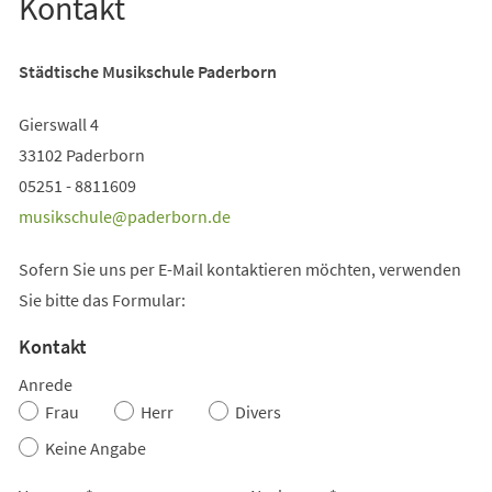
Kontakt
Städtische Musikschule Paderborn
Gierswall 4
33102 Paderborn
05251 - 8811609
musikschule
paderborn
de
Sofern Sie uns per E-Mail kontaktieren möchten, verwenden
Sie bitte das Formular:
Kontakt
Kontakt
Anrede
Frau
Herr
Divers
Keine Angabe