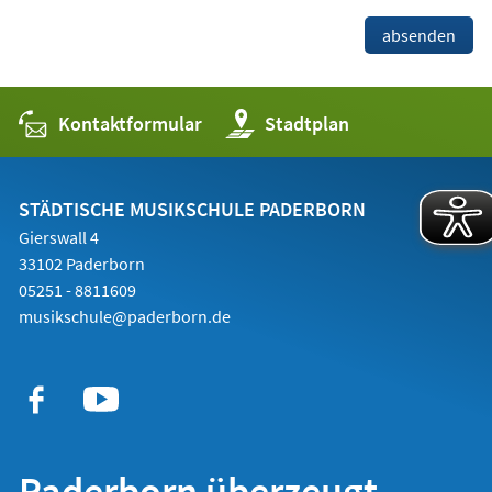
Bitte
absenden
lassen
Sie
dieses
Feld
Kontaktformular
(Öffnet
Stadtplan
leer.
in
einem
neuen
Tab)
STÄDTISCHE MUSIKSCHULE PADERBORN
Gierswall 4
33102 Paderborn
05251 - 8811609
musikschule@paderborn.de
Paderborn überzeugt.