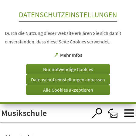
Inhalt anspringen
DATENSCHUTZEINSTELLUNGEN
Durch die Nutzung dieser Website erklären Sie sich damit
einverstanden, dass diese Seite Cookies verwendet.
(Öffnet
Mehr Infos
in
einem
Nur notwendige Cookies
neuen
Tab)
Datenschutzeinstellungen anpassen
Alle Cookies akzeptieren
Visuelle
Musikschule
Assistenzsoftware
öffnen.