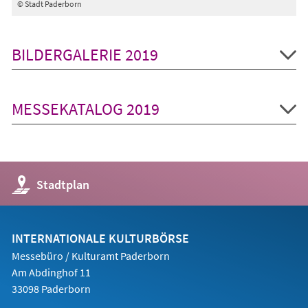
© Stadt Paderborn
BILDERGALERIE 2019
MESSEKATALOG 2019
(Öffnet
Stadtplan
in
einem
neuen
Tab)
INTERNATIONALE KULTURBÖRSE
Messebüro / Kulturamt Paderborn
Am Abdinghof 11
33098 Paderborn