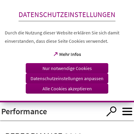
Inhalt anspringen
DATENSCHUTZEINSTELLUNGEN
Durch die Nutzung dieser Website erklären Sie sich damit
einverstanden, dass diese Seite Cookies verwendet.
(Öffnet
Mehr Infos
in
einem
Nur notwendige Cookies
neuen
Tab)
Datenschutzeinstellungen anpassen
Alle Cookies akzeptieren
Visuelle
Performance
Assistenzsoftware
öffnen.