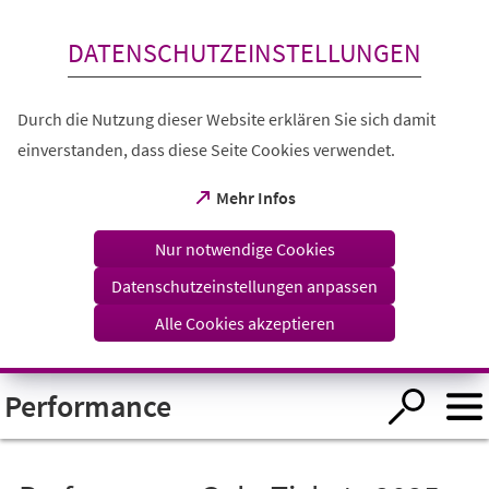
Inhalt anspringen
DATENSCHUTZEINSTELLUNGEN
Durch die Nutzung dieser Website erklären Sie sich damit
einverstanden, dass diese Seite Cookies verwendet.
(Öffnet
Mehr Infos
in
einem
Nur notwendige Cookies
neuen
Tab)
Datenschutzeinstellungen anpassen
Alle Cookies akzeptieren
Visuelle
Performance
Assistenzsoftware
öffnen.