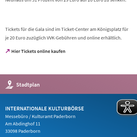
Tickets für die Gala sind im Ticket-Center am Königsplatz für
je 20 Euro zuzüglich VVK-Gebühren und online erhältlich.
(Öffnet
Hier Tickets online kaufen
in
einem
neuen
Tab)
(Öffnet
Stadtplan
in
einem
neuen
Tab)
INTERNATIONALE KULTURBÖRSE
Messebüro / Kulturamt Paderborn
Am Abdinghof 11
33098 Paderborn