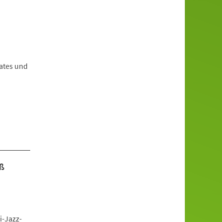
ates und
oß
i-Jazz-