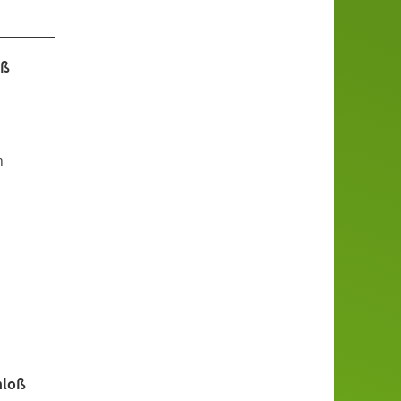
oß
n
hloß