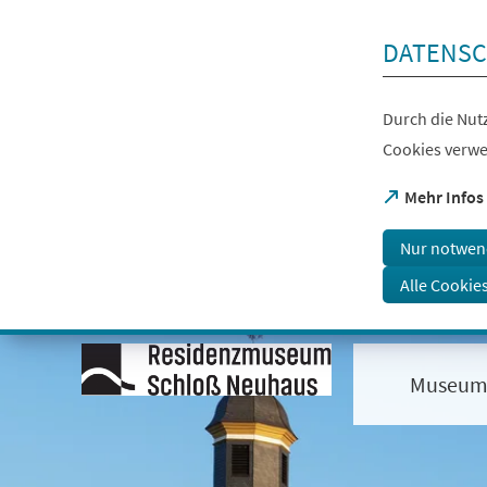
Inhalt anspringen
DATENSC
Durch die Nutz
Cookies verwe
(Öffnet
Mehr Infos
in
einem
Nur notwen
neuen
Tab)
Alle Cookie
Visuelle
Assistenzsoftware
öffnen.
Museu
Mit
der
Tastatur
erreichbar
über
ALT