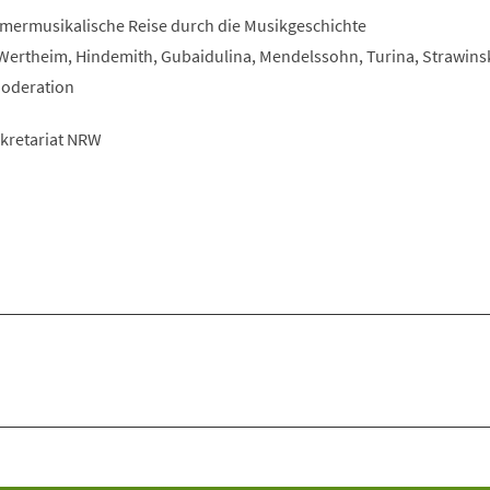
mmermusikalische Reise durch die Musikgeschichte
, Wertheim, Hindemith, Gubaidulina, Mendelssohn, Turina, Strawins
Moderation
ekretariat NRW