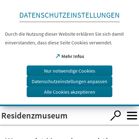
Inhalt anspringen
DATENSCHUTZEINSTELLUNGEN
Durch die Nutzung dieser Website erklären Sie sich damit
einverstanden, dass diese Seite Cookies verwendet.
(Öffnet
Mehr Infos
in
einem
Nur notwendige Cookies
neuen
Tab)
Datenschutzeinstellungen anpassen
Alle Cookies akzeptieren
Visuelle
Residenzmuseum
Assistenzsoftware
öffnen.