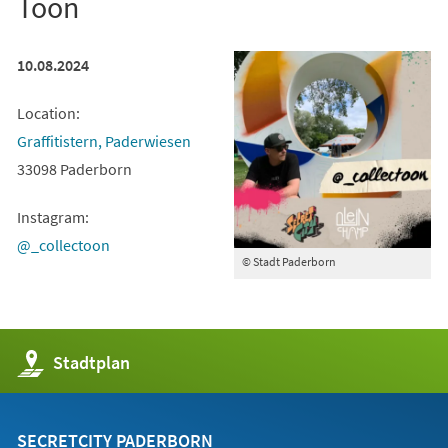
Toon
10.08.2024
Location:
(Öffnet
Graffitistern, Paderwiesen
in
33098 Paderborn
einem
Instagram:
neuen
(Öffnet
@_collectoon
Tab)
© Stadt Paderborn
in
einem
neuen
Tab)
(Öffnet
Stadtplan
in
einem
neuen
Tab)
SECRETCITY PADERBORN