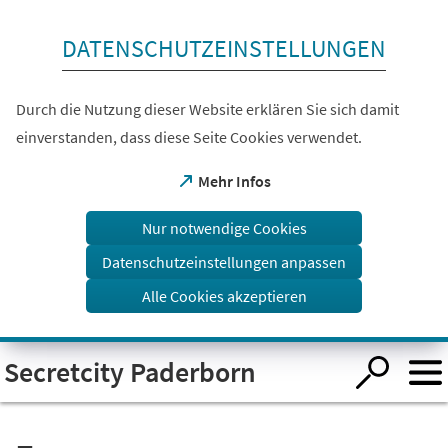
Inhalt anspringen
DATENSCHUTZEINSTELLUNGEN
Durch die Nutzung dieser Website erklären Sie sich damit
einverstanden, dass diese Seite Cookies verwendet.
(Öffnet
Mehr Infos
in
einem
Nur notwendige Cookies
neuen
Tab)
Datenschutzeinstellungen anpassen
Alle Cookies akzeptieren
Visuelle
Secretcity Paderborn
Assistenzsoftware
öffnen.