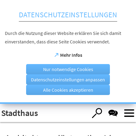
Inhalt anspringen
DATENSCHUTZEINSTELLUNGEN
Durch die Nutzung dieser Website erklären Sie sich damit
einverstanden, dass diese Seite Cookies verwendet.
(Öffnet
Mehr Infos
in
einem
Nur notwendige Cookies
neuen
Tab)
Datenschutzeinstellungen anpassen
Alle Cookies akzeptieren
Visuelle
Stadthaus
Assistenzsoftware
öffnen.