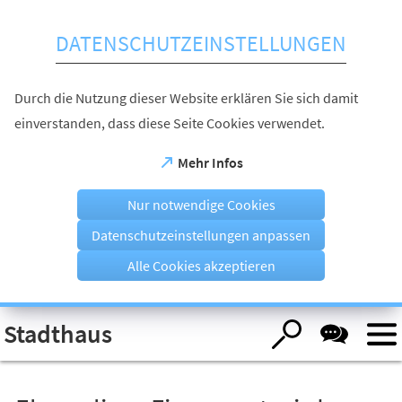
Inhalt anspringen
DATENSCHUTZEINSTELLUNGEN
Durch die Nutzung dieser Website erklären Sie sich damit
einverstanden, dass diese Seite Cookies verwendet.
(Öffnet
Mehr Infos
in
einem
Nur notwendige Cookies
neuen
Tab)
Datenschutzeinstellungen anpassen
Alle Cookies akzeptieren
Visuelle
Stadthaus
Assistenzsoftware
öffnen.