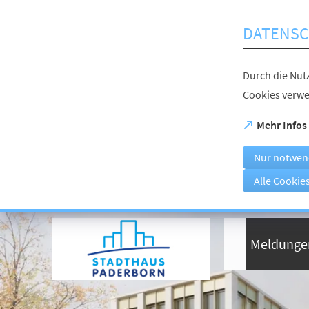
Inhalt anspringen
DATENSC
Durch die Nutz
Cookies verwe
(Öffnet
Mehr Infos
in
einem
Nur notwen
neuen
Tab)
Alle Cookie
Visuelle
Assistenzsoftware
öffnen.
Meldunge
Mit
der
Tastatur
erreichbar
über
ALT