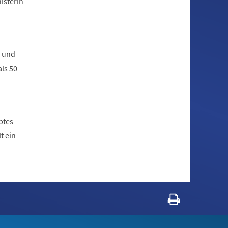
isterin
- und
ls 50
ptes
t ein