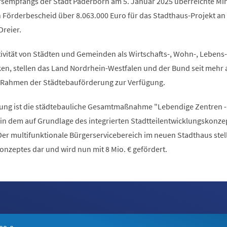
empfangs der Stadt Paderborn am 5. Januar 2025 überreichte Min
 Förderbescheid über 8.063.000 Euro für das Stadthaus-Projekt an
Dreier.
ktivität von Städten und Gemeinden als Wirtschafts-, Wohn-, Lebens
en, stellen das Land Nordrhein-Westfalen und der Bund seit mehr a
m Rahmen der Städtebauförderung zur Verfügung.
ung ist die städtebauliche Gesamtmaßnahme "Lebendige Zentren -
in dem auf Grundlage des integrierten Stadtteilentwicklungskonze
Der multifunktionale Bürgerservicebereich im neuen Stadthaus stell
nzeptes dar und wird nun mit 8 Mio. € gefördert.