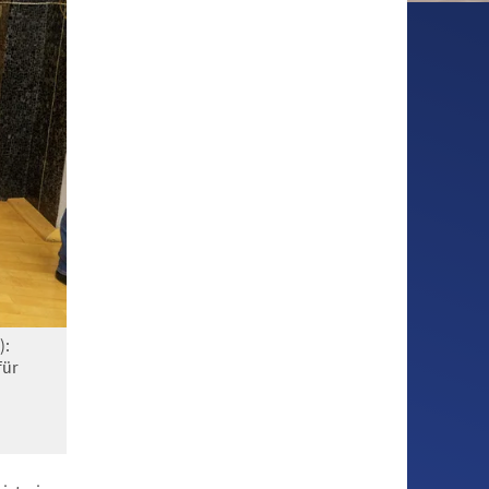
):
für