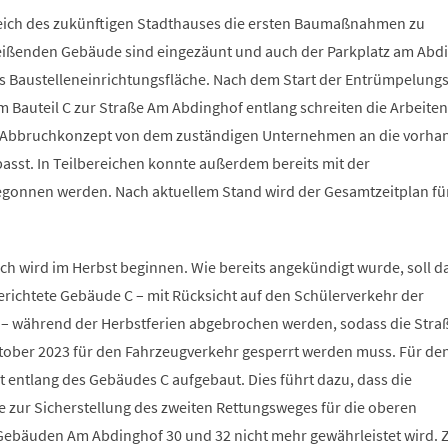
eich des zukünftigen Stadthauses die ersten Baumaßnahmen zu
ißenden Gebäude sind eingezäunt und auch der Parkplatz am Abdi
ls Baustelleneinrichtungsfläche. Nach dem Start der Entrümpelung
 Bauteil C zur Straße Am Abdinghof entlang schreiten die Arbeiten
as Abbruchkonzept von dem zuständigen Unternehmen an die vorh
sst. In Teilbereichen konnte außerdem bereits mit der
gonnen werden. Nach aktuellem Stand wird der Gesamtzeitplan fü
ch wird im Herbst beginnen. Wie bereits angekündigt wurde, soll d
richtete Gebäude C – mit Rücksicht auf den Schülerverkehr der
– während der Herbstferien abgebrochen werden, sodass die Straß
tober 2023 für den Fahrzeugverkehr gesperrt werden muss. Für de
 entlang des Gebäudes C aufgebaut. Dies führt dazu, dass die
e zur Sicherstellung des zweiten Rettungsweges für die oberen
ebäuden Am Abdinghof 30 und 32 nicht mehr gewährleistet wird. 