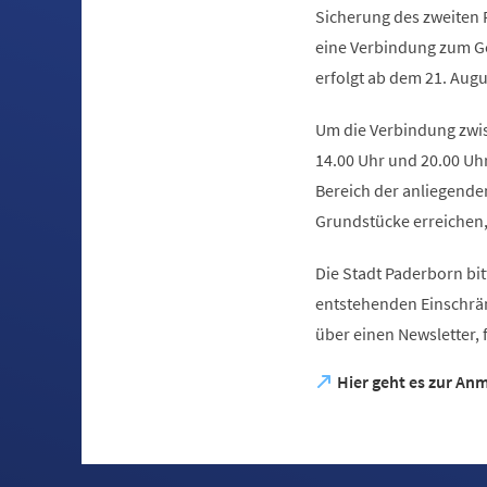
Sicherung des zweiten
eine Verbindung zum Ge
erfolgt ab dem 21. Augu
Um die Verbindung zwis
14.00 Uhr und 20.00 Uh
Bereich der anliegenden
Grundstücke erreichen,
Die Stadt Paderborn bit
entstehenden Einschrä
über einen Newsletter,
(Öffnet
Hier geht es zur An
in
einem
neuen
Tab)