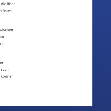
 die über
erüstes
zwischen
 im
hre
ie
 auch
n können.