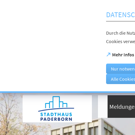
Inhalt anspringen
DATENSC
Durch die Nutz
Cookies verwe
(Öffnet
Mehr Infos
in
einem
Nur notwen
neuen
Tab)
Alle Cookie
Visuelle
Assistenzsoftware
öffnen.
Meldunge
Mit
der
Tastatur
erreichbar
über
ALT