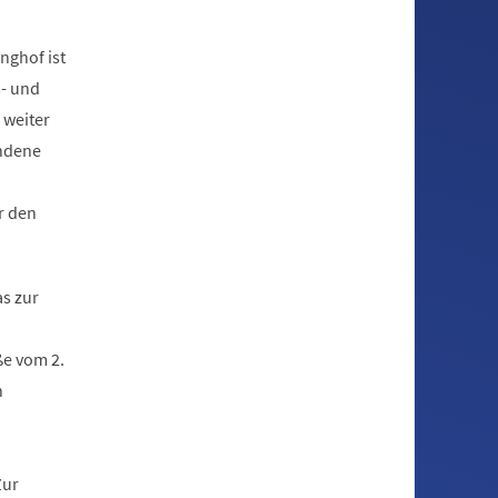
nghof ist
s- und
 weiter
andene
r den
as zur
e vom 2.
n
Zur