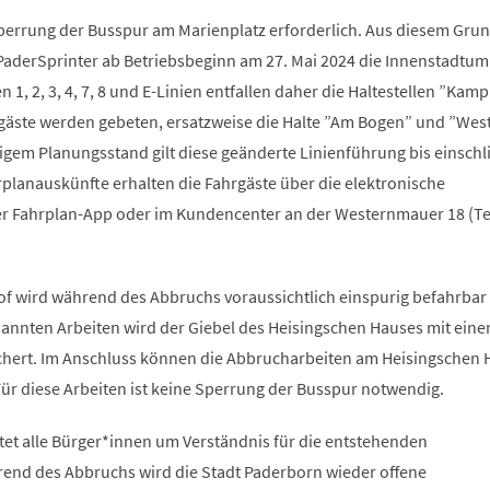
 Sperrung der Busspur am Marienplatz erforderlich. Aus diesem Gru
aderSprinter ab Betriebsbeginn am 27. Mai 2024 die Innenstadtum
en 1, 2, 3, 4, 7, 8 und E-Linien entfallen daher die Haltestellen ”Kam
rgäste werden gebeten, ersatzweise die Halte ”Am Bogen” und ”Wes
igem Planungsstand gilt diese geänderte Linienführung bis einschli
rplanauskünfte erhalten die Fahrgäste über die elektronische
er Fahrplan-App oder im Kundencenter an der Westernmauer 18 (Tel
f wird während des Abbruchs voraussichtlich einspurig befahrbar 
annten Arbeiten wird der Giebel des Heisingschen Hauses mit eine
chert. Im Anschluss können die Abbrucharbeiten am Heisingschen 
ür diese Arbeiten ist keine Sperrung der Busspur notwendig.
tet alle Bürger*innen um Verständnis für die entstehenden
end des Abbruchs wird die Stadt Paderborn wieder offene