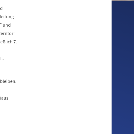
nd
leitung
p” und
terntor”
eßlich 7.
.:
bleiben.
r
Haus