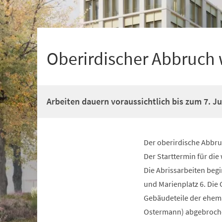
+
1
Oberirdischer Abbruch w
Arbeiten dauern voraussichtlich bis zum 7. Ju
Der oberirdische Abbru
Der Starttermin für die
Die Abrissarbeiten beg
und Marienplatz 6. Die
Gebäudeteile der ehema
Ostermann) abgebrochen