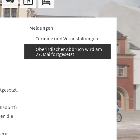
Meldungen
Termine und Veranstaltungen
Oberirdischer Abbruch wird am
27. Mai fortgesetzt
tgesetzt.
hsdorff)
den die
uern.