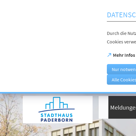
Inhalt anspringen
DATENSC
Durch die Nutz
Cookies verwe
(Öffnet
Mehr Infos
in
einem
Nur notwen
neuen
Tab)
Alle Cookie
Visuelle
Assistenzsoftware
öffnen.
Meldunge
Mit
der
Tastatur
erreichbar
über
ALT