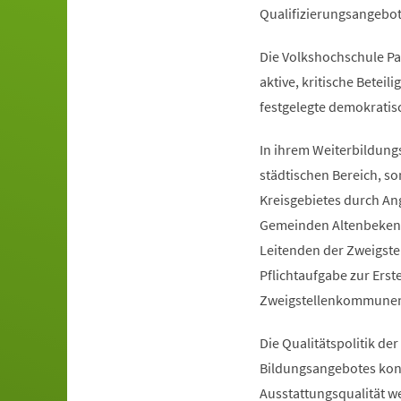
Qualifizierungsangebo
Die Volkshochschule Pad
aktive, kritische Bete
festgelegte demokrati
In ihrem Weiterbildungs
städtischen Bereich, so
Kreisgebietes durch An
Gemeinden Altenbeken,
Leitenden der Zweigste
Pflichtaufgabe zur Ers
Zweigstellenkommunen e
Die Qualitätspolitik de
Bildungsangebotes konti
Ausstattungsqualität w