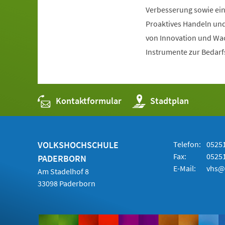
Verbesserung sowie ein
Proaktives Handeln und
von Innovation und Wa
Instrumente zur Bedarf
Kontaktformular
(Öffnet
Stadtplan
in
einem
neuen
Tab)
VOLKSHOCHSCHULE
Telefon:
05251
Fax:
05251
PADERBORN
E-Mail:
vhs@
Am Stadelhof 8
33098 Paderborn