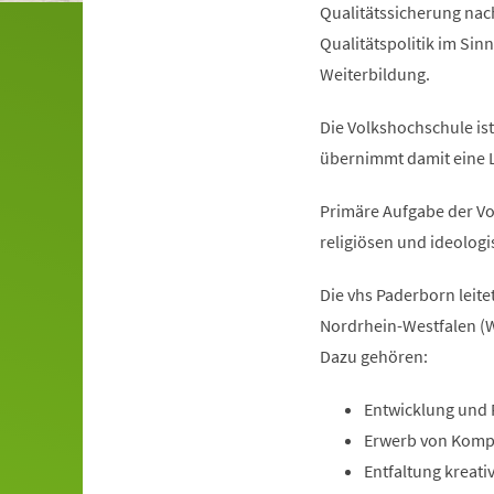
Qualitätssicherung nac
Qualitätspolitik im Si
Weiterbildung.
Die Volkshochschule is
übernimmt damit eine L
Primäre Aufgabe der Vo
religiösen und ideolog
Die vhs Paderborn leit
Nordrhein-Westfalen (W
Dazu gehören:
Entwicklung und 
Erwerb von Kompe
Entfaltung kreati