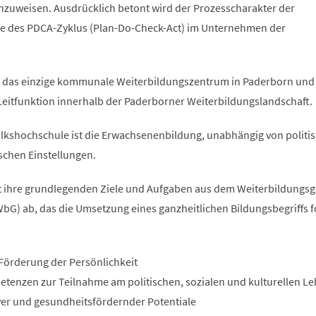
hzuweisen. Ausdrücklich betont wird der Prozesscharakter der
nne des PDCA-Zyklus (Plan-Do-Check-Act) im Unternehmen der
t das einzige kommunale Weiterbildungszentrum in Paderborn und
eitfunktion innerhalb der Paderborner Weiterbildungslandschaft.
lkshochschule ist die Erwachsenenbildung, unabhängig von politi
ischen Einstellungen.
et ihre grundlegenden Ziele und Aufgaben aus dem Weiterbildungsg
bG) ab, das die Umsetzung eines ganzheitlichen Bildungsbegriffs f
Förderung der Persönlichkeit
tenzen zur Teilnahme am politischen, sozialen und kulturellen L
ver und gesundheitsfördernder Potentiale