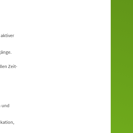
 aktiver
gänge.
len Zeit­
n und
ikation,