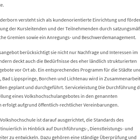
te.
erborn versteht sich als kundenorientierte Einrichtung und förder
iligung der Kursleitenden und der Teilnehmenden durch satzungsmä
sche Gremien sowie ein Anregungs- und Beschwerdemanagement.
angebot berücksichtigt sie nicht nur Nachfrage und Interessen im
ndern deckt auch die Bedürfnisse des eher ländlich strukturierten
gebote vor Ort ab. Ein entsprechendes Programm für die Städte un
 Bad Lippspringe, Borchen und Lichtenau wird in Zusammenarbeit
llen geplant und durchgeführt. Serviceleistung Die Durchführung d
tellung eines Volkshochschulangebotes in den genannten
rfolgt aufgrund öffentlich-rechtlicher Vereinbarungen.
r Volkshochschule ist darauf ausgerichtet, die Standards des
nuierlich in Hinblick auf Durchführungs-, Dienstleistungs- und
eiter zu entwickeln. Dazu gehören eine ständige Überprüfung und