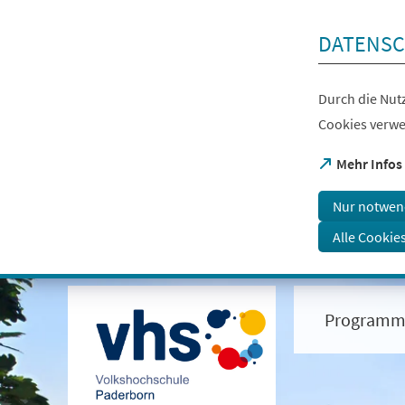
Inhalt anspringen
DATENSC
Durch die Nutz
Cookies verwe
(Öffnet
Mehr Infos
in
einem
Nur notwen
neuen
Tab)
Alle Cookie
Visuelle
Assistenzsoftware
öffnen.
Programm
Mit
der
Tastatur
erreichbar
über
ALT