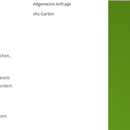
Allgemeine Anfrage
vhs Garten
schen,
esetz
ordert.
eben