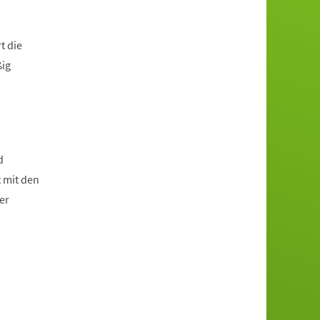
t die
ßig
d
 mit den
er