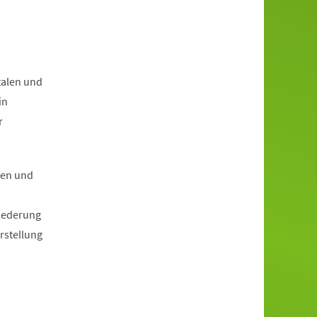
talen und
in
r
uen und
liederung
rstellung