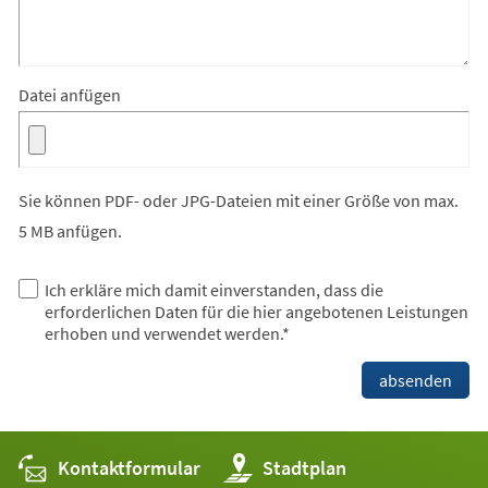
Datei anfügen
Sie können PDF- oder JPG-Dateien mit einer Größe von max.
5 MB anfügen.
Datenschutz
Ich erkläre mich damit einverstanden, dass die
erforderlichen Daten für die hier angebotenen Leistungen
erhoben und verwendet werden.
*
Bitte
absenden
lassen
Sie
dieses
Feld
Kontaktformular
(Öffnet
Stadtplan
leer.
in