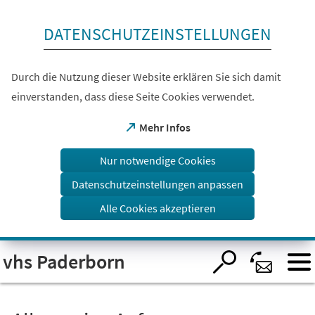
Inhalt anspringen
DATENSCHUTZEINSTELLUNGEN
Durch die Nutzung dieser Website erklären Sie sich damit
einverstanden, dass diese Seite Cookies verwendet.
(Öffnet
Mehr Infos
in
einem
Nur notwendige Cookies
neuen
Tab)
Datenschutzeinstellungen anpassen
Alle Cookies akzeptieren
Visuelle
vhs Paderborn
Assistenzsoftware
öffnen.