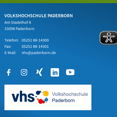
einem
neuen
Tab)
VOLKSHOCHSCHULE PADERBORN
Am Stadelhof 8
33098 Paderborn
Telefon:
05251 88-14300
Fax:
05251 88-14301
E-Mail:
vhs@paderborn.de