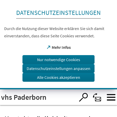
Inhalt anspringen
DATENSCHUTZEINSTELLUNGEN
Durch die Nutzung dieser Website erklären Sie sich damit
einverstanden, dass diese Seite Cookies verwendet.
(Öffnet
Mehr Infos
in
einem
Nur notwendige Cookies
neuen
Tab)
Datenschutzeinstellungen anpassen
Alle Cookies akzeptieren
Visuelle
vhs Paderborn
Assistenzsoftware
öffnen.