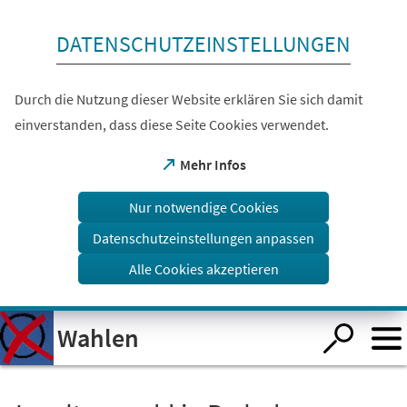
Inhalt anspringen
DATENSCHUTZEINSTELLUNGEN
Durch die Nutzung dieser Website erklären Sie sich damit
einverstanden, dass diese Seite Cookies verwendet.
(Öffnet
Mehr Infos
in
einem
Nur notwendige Cookies
neuen
Tab)
Datenschutzeinstellungen anpassen
Alle Cookies akzeptieren
Visuelle
Wahlen
Assistenzsoftware
öffnen.