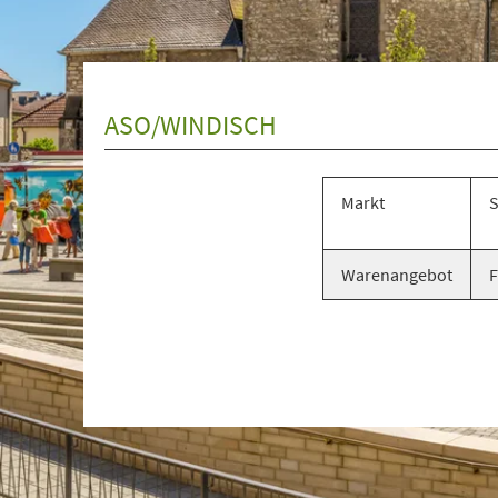
+
1
ASO/WINDISCH
Markt
S
Warenangebot
F