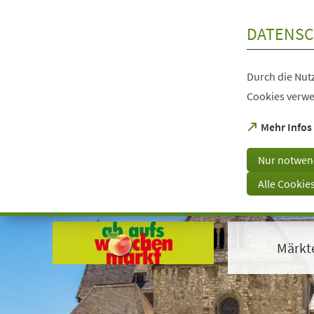
Inhalt anspringen
DATENSC
Durch die Nutz
Cookies verwe
(Öffnet
Mehr Infos
in
einem
Nur notwen
neuen
Tab)
Alle Cookie
Visuelle
Assistenzsoftware
öffnen.
Märkt
Mit
der
Tastatur
erreichbar
über
ALT